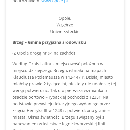
podróżnikiem.
www.opole.pl
Opole,
Wzgórze
Uniwersyteckie
Brzeg – Gmina przyjazna środowisku
(Z Opola drogą nr 94 na zachód)
Według Orbis Latinus miejscowość położona w
miejscu dzisiejszego Brzegu, istniała na mapach
Klaudiusza Ptolemeusza w 142-147 r. Dzisiaj miasto
miałoby prawie 2 tysiące lat, niestety nie udało się tej
wersji potwierdzić. Tak oto pierwsza wzmianka o
osadzie portowo – rybackiej pochodzi z 1235r. Na
podstawie przywileju lokacyjnego wydanego przez
księcia Henryka III w 1248 r. potwierdzono granice
miasta. Okres świetności Brzegu związany był z
panowaniem w księstwie legnicko-brzeskiej linii