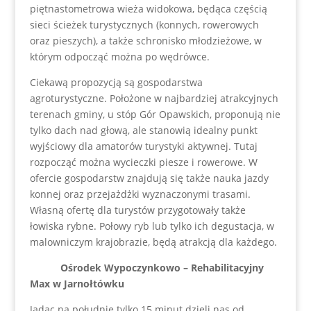
piętnastometrowa wieża widokowa, będąca częścią
sieci ścieżek turystycznych (konnych, rowerowych
oraz pieszych), a także schronisko młodzieżowe, w
którym odpocząć można po wędrówce.
Ciekawą propozycją są gospodarstwa
agroturystyczne. Położone w najbardziej atrakcyjnych
terenach gminy, u stóp Gór Opawskich, proponują nie
tylko dach nad głową, ale stanowią idealny punkt
wyjściowy dla amatorów turystyki aktywnej. Tutaj
rozpocząć można wycieczki piesze i rowerowe. W
ofercie gospodarstw znajdują się także nauka jazdy
konnej oraz przejażdżki wyznaczonymi trasami.
Własną ofertę dla turystów przygotowały także
łowiska rybne. Połowy ryb lub tylko ich degustacja, w
malowniczym krajobrazie, będą atrakcją dla każdego.
Ośrodek Wypoczynkowo – Rehabilitacyjny
Max w Jarnołtówku
Jadąc na południe tylko 15 minut dzieli nas od