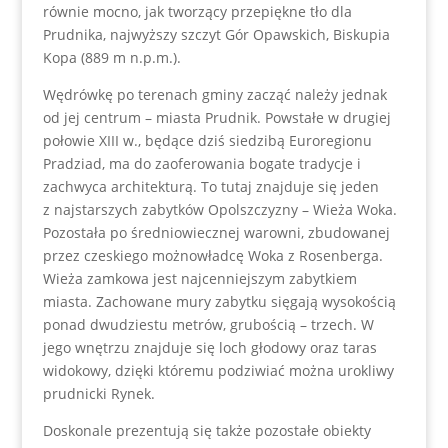
równie mocno, jak tworzący przepiękne tło dla
Prudnika, najwyższy szczyt Gór Opawskich, Biskupia
Kopa (889 m n.p.m.).
Wędrówkę po terenach gminy zacząć należy jednak
od jej centrum – miasta Prudnik. Powstałe w drugiej
połowie XIII w., będące dziś siedzibą Euroregionu
Pradziad, ma do zaoferowania bogate tradycje i
zachwyca architekturą. To tutaj znajduje się jeden
z najstarszych zabytków Opolszczyzny – Wieża Woka.
Pozostała po średniowiecznej warowni, zbudowanej
przez czeskiego możnowładcę Woka z Rosenberga.
Wieża zamkowa jest najcenniejszym zabytkiem
miasta. Zachowane mury zabytku sięgają wysokością
ponad dwudziestu metrów, grubością – trzech. W
jego wnętrzu znajduje się loch głodowy oraz taras
widokowy, dzięki któremu podziwiać można urokliwy
prudnicki Rynek.
Doskonale prezentują się także pozostałe obiekty