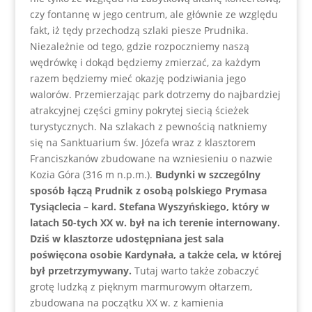
czy fontannę w jego centrum, ale głównie ze względu
fakt, iż tędy przechodzą szlaki piesze Prudnika.
Niezależnie od tego, gdzie rozpoczniemy naszą
wędrówkę i dokąd będziemy zmierzać, za każdym
razem będziemy mieć okazję podziwiania jego
walorów. Przemierzając park dotrzemy do najbardziej
atrakcyjnej części gminy pokrytej siecią ścieżek
turystycznych. Na szlakach z pewnością natkniemy
się na Sanktuarium św. Józefa wraz z klasztorem
Franciszkanów zbudowane na wzniesieniu o nazwie
Kozia Góra (316 m n.p.m.).
Budynki w szczególny
sposób łączą Prudnik z osobą polskiego Prymasa
Tysiąclecia – kard. Stefana Wyszyńskiego, który w
latach 50-tych XX w. był na ich terenie internowany.
Dziś w klasztorze udostępniana jest sala
poświęcona osobie Kardynała, a także cela, w której
był przetrzymywany.
Tutaj warto także zobaczyć
grotę ludzką z pięknym marmurowym ołtarzem,
zbudowana na początku XX w. z kamienia