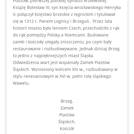
Piastów, pierwszej polskiej dynastii królewskiej.
Książę Bolesław III, syn księcia wrocławskiego Henryka
V, połączył księstwo brzeskie z legnickim i tytułował
się w 1312 r. Panem Legnicy i Brzeguli. Przez lata
historii miasto było lennem Czech, przechodziło z rąk
do rąk pomiędzy Polską a Niemcami. Budowane
zamki i kościoły ulegały zniszczeniu, po czym były
restaurowane i rozbudowywane. Jednak dzisiaj Brzeg
to jedno z najpiękniejszych miast Śląska.
Odwiedzenia wart jest wspaniały Zamek Piastów
Śląskich. Wzniesiony końcem XIII w., rozbudowany w
stylu renesansowym w XVI w. pełni rolę śląskiego
Wawelu.
Brzeg,
Zamek
Piastów
Śląskich,
Kościół