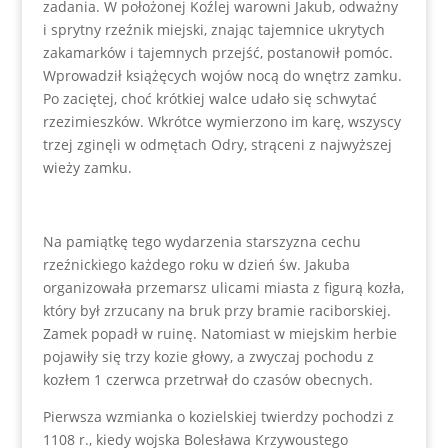
zadania. W położonej Koźlej warowni Jakub, odważny
i sprytny rzeźnik miejski, znając tajemnice ukrytych
zakamarków i tajemnych przejść, postanowił pomóc.
Wprowadził książęcych wojów nocą do wnętrz zamku.
Po zaciętej, choć krótkiej walce udało się schwytać
rzezimieszków. Wkrótce wymierzono im karę, wszyscy
trzej zginęli w odmętach Odry, strąceni z najwyższej
wieży zamku.
Na pamiątkę tego wydarzenia starszyzna cechu
rzeźnickiego każdego roku w dzień św. Jakuba
organizowała przemarsz ulicami miasta z figurą kozła,
który był zrzucany na bruk przy bramie raciborskiej.
Zamek popadł w ruinę. Natomiast w miejskim herbie
pojawiły się trzy kozie głowy, a zwyczaj pochodu z
kozłem 1 czerwca przetrwał do czasów obecnych.
Pierwsza wzmianka o kozielskiej twierdzy pochodzi z
1108 r., kiedy wojska Bolesława Krzywoustego