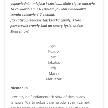
odpowiednim miejscu i czasie….. Mnie się to zdarzyło.
To co widziałem i słyszałem ja i inni świadkowie
trwało zaledwie 6-7 sekund.
Jak łatwo przeoczyć tak krótką chwilę, która
pozostawia trwały ślad na resztę życia.
(
Adam
Maksymów
)
Nysa,
Kościół
Św.
Jakuba,
zdj.
Marek
Maruszak
Niemodlin
Powstały na fundamentach słowiańskiej osady
targowej Warto pokusić się na odwiedziny zamek,
dawną siedzibę książąt opolskich. Obok w Lipnie