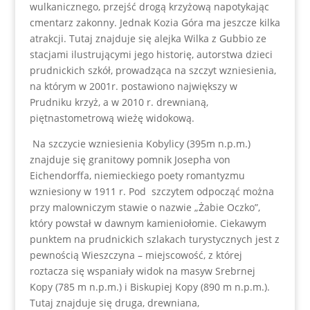
wulkanicznego, przejść drogą krzyżową napotykając
cmentarz zakonny. Jednak Kozia Góra ma jeszcze kilka
atrakcji. Tutaj znajduje się alejka Wilka z Gubbio ze
stacjami ilustrującymi jego historię, autorstwa dzieci
prudnickich szkół, prowadząca na szczyt wzniesienia,
na którym w 2001r. postawiono największy w
Prudniku krzyż, a w 2010 r. drewnianą,
piętnastometrową wieżę widokową.
Na szczycie wzniesienia Kobylicy (395m n.p.m.)
znajduje się granitowy pomnik Josepha von
Eichendorffa, niemieckiego poety romantyzmu
wzniesiony w 1911 r. Pod szczytem odpocząć można
przy malowniczym stawie o nazwie „Żabie Oczko”,
który powstał w dawnym kamieniołomie. Ciekawym
punktem na prudnickich szlakach turystycznych jest z
pewnością Wieszczyna – miejscowość, z której
roztacza się wspaniały widok na masyw Srebrnej
Kopy (785 m n.p.m.) i Biskupiej Kopy (890 m n.p.m.).
Tutaj znajduje się druga, drewniana,