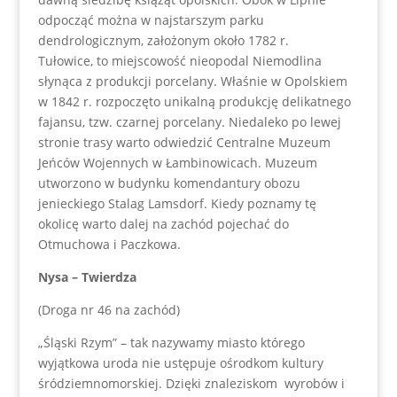
odpocząć można w najstarszym parku
dendrologicznym, założonym około 1782 r.
Tułowice, to miejscowość nieopodal Niemodlina
słynąca z produkcji porcelany. Właśnie w Opolskiem
w 1842 r. rozpoczęto unikalną produkcję delikatnego
fajansu, tzw. czarnej porcelany. Niedaleko po lewej
stronie trasy warto odwiedzić Centralne Muzeum
Jeńców Wojennych w Łambinowicach. Muzeum
utworzono w budynku komendantury obozu
jenieckiego Stalag Lamsdorf. Kiedy poznamy tę
okolicę warto dalej na zachód pojechać do
Otmuchowa i Paczkowa.
Nysa – Twierdza
(Droga nr 46 na zachód)
„Śląski Rzym” – tak nazywamy miasto którego
wyjątkowa uroda nie ustępuje ośrodkom kultury
śródziemnomorskiej. Dzięki znaleziskom wyrobów i