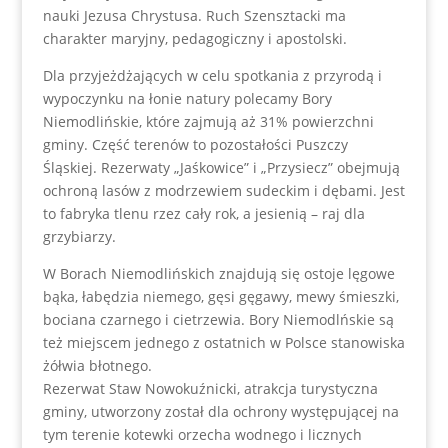
nauki Jezusa Chrystusa. Ruch Szensztacki ma
charakter maryjny, pedagogiczny i apostolski.
Dla przyjeżdżających w celu spotkania z przyrodą i
wypoczynku na łonie natury polecamy Bory
Niemodlińskie, które zajmują aż 31% powierzchni
gminy. Część terenów to pozostałości Puszczy
Śląskiej. Rezerwaty „Jaśkowice” i „Przysiecz” obejmują
ochroną lasów z modrzewiem sudeckim i dębami. Jest
to fabryka tlenu rzez cały rok, a jesienią – raj dla
grzybiarzy.
W Borach Niemodlińskich znajdują się ostoje lęgowe
bąka, łabędzia niemego, gęsi gęgawy, mewy śmieszki,
bociana czarnego i cietrzewia. Bory Niemodlńskie są
też miejscem jednego z ostatnich w Polsce stanowiska
żółwia błotnego.
Rezerwat Staw Nowokuźnicki, atrakcja turystyczna
gminy, utworzony został dla ochrony występującej na
tym terenie kotewki orzecha wodnego i licznych