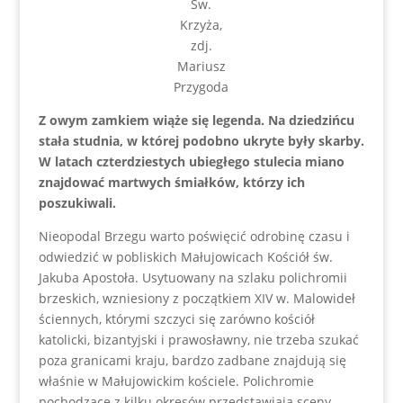
Św.
Krzyża,
zdj.
Mariusz
Przygoda
Z owym zamkiem wiąże się legenda. Na dziedzińcu
stała studnia, w której podobno ukryte były skarby.
W latach czterdziestych ubiegłego stulecia miano
znajdować martwych śmiałków, którzy ich
poszukiwali.
Nieopodal Brzegu warto poświęcić odrobinę czasu i
odwiedzić w pobliskich Małujowicach Kościół św.
Jakuba Apostoła. Usytuowany na szlaku polichromii
brzeskich, wzniesiony z początkiem XIV w. Malowideł
ściennych, którymi szczyci się zarówno kościół
katolicki, bizantyjski i prawosławny, nie trzeba szukać
poza granicami kraju, bardzo zadbane znajdują się
właśnie w Małujowickim kościele. Polichromie
pochodzące z kilku okresów przedstawiają sceny