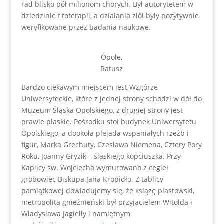
rad blisko pół milionom chorych. Był autorytetem w
dziedzinie fitoterapii, a działania ziół były pozytywnie
weryfikowane przez badania naukowe.
Opole,
Ratusz
Bardzo ciekawym miejscem jest Wzgórze
Uniwersyteckie, które z jednej strony schodzi w dół do
Muzeum Śląska Opolskiego, z drugiej strony jest
prawie płaskie. Pośrodku stoi budynek Uniwersytetu
Opolskiego, a dookoła plejada wspaniałych rzeźb i
figur, Marka Grechuty, Czesława Niemena, Cztery Pory
Roku, Joanny Gryzik – śląskiego kopciuszka. Przy
Kaplicy św. Wojciecha wymurowano z cegieł
grobowiec Biskupa Jana Kropidło. Z tablicy
pamiątkowej dowiadujemy się, że książę piastowski,
metropolita gnieźnieński był przyjacielem Witolda i
Władysława Jagiełły i namiętnym