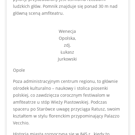
ludzkich głów. Pomnik znajduje się ponad 30 m nad
główną sceną amfiteatru.
Wenecja
Opolska,
zdj.
Łukasz
Jurkowski
Opole
Poza administracyjnym centrum regionu, to głównie
ośrodek kulturalno – naukowy i stolica piosenki
polskiej, co zawdzięcza corocznym festiwalom w
amfiteatrze u stóp Wieży Piastowskiej. Podczas
spaceru po Starówce uwagę przyciąga Ratusz, swoim
kształtem w stylu florenckim przypominający Palazzo
Vecchio.
Historia miasta rozpoczyna się w 845 r., kiedy to