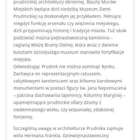
prudnickiej architektury obronnej. Baszty Murów
Miejskich będące dziś siedzibą Muzeum Ziemi
Prudnickiej są doskonałym jej przykładem. Pełniące
niegdyś funkcję arsenału czy więzienia miejskiego,
dziś przypominają historię i tradycje miasta. Tuż obok
podziwiać można piętnastowieczną kamienno –
ceglaną Wieżę Bramy Dolnej, która wraz z dwiema
basztami dzisiejszego muzeum stanowiła fortyfikacje
miejskie.
Odwiedzając Prudnik nie można pominąć Rynku.
Zachwyca on reprezentacyjnym ratuszem,
zabytkowymi kamienicami oraz kilkoma barokowymi
monumentami w postaci figury św. Jana Nepomucena
– patrona dochowania tajemnicy, Kolumny Maryjnej –
upamiętniające prudnickie ofiary dżumy z
siedemnastego wieku, czy wspaniałej, zdobionej
fontanny.
Szczególną uwagę w architekturze Prudnika zajmuje
willa Hermana Fränkla. Dziewiętnastowieczny