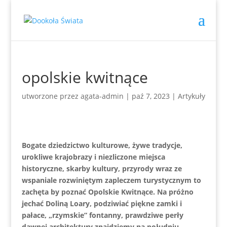
opolskie kwitnące
utworzone przez
agata-admin
|
paź 7, 2023
|
Artykuły
Bogate dziedzictwo kulturowe, żywe tradycje,
urokliwe krajobrazy i niezliczone miejsca
historyczne, skarby kultury, przyrody wraz ze
wspaniale rozwiniętym zapleczem turystycznym to
zachęta by poznać Opolskie Kwitnące. Na próżno
jechać Doliną Loary, podziwiać piękne zamki i
pałace, „rzymskie” fontanny, prawdziwe perły
dawnej architektury znajdziemy na południu