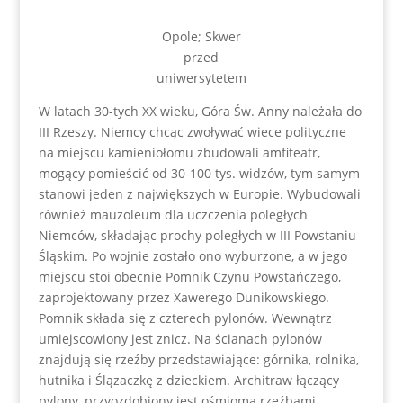
Opole; Skwer
przed
uniwersytetem
W latach 30-tych XX wieku, Góra Św. Anny należała do
III Rzeszy. Niemcy chcąc zwoływać wiece polityczne
na miejscu kamieniołomu zbudowali amfiteatr,
mogący pomieścić od 30-100 tys. widzów, tym samym
stanowi jeden z największych w Europie. Wybudowali
również mauzoleum dla uczczenia poległych
Niemców, składając prochy poległych w III Powstaniu
Śląskim. Po wojnie zostało ono wyburzone, a w jego
miejscu stoi obecnie Pomnik Czynu Powstańczego,
zaprojektowany przez Xawerego Dunikowskiego.
Pomnik składa się z czterech pylonów. Wewnątrz
umiejscowiony jest znicz. Na ścianach pylonów
znajdują się rzeźby przedstawiające: górnika, rolnika,
hutnika i Ślązaczkę z dzieckiem. Architraw łączący
pylony, przyozdobiony jest ośmioma rzeźbami