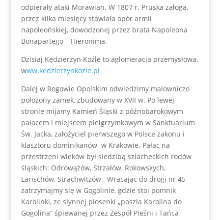
odpierały ataki Morawian. W 1807 r. Pruska załoga,
przez kilka miesięcy stawiała opór armii
napoleońskiej, dowodzonej przez brata Napoleona
Bonapartego – Hieronima.
Dzisiaj Kędzierzyn Koźle to aglomeracja przemysłowa.
w
ww.kedzierzynkozle.pl
Dalej w Rogowie Opolskim odwiedzimy malowniczo
położony zamek, zbudowany w XVII w. Po lewej
stronie mijamy Kamień Śląski z późnobarokowym
pałacem i miejscem pielgrzymkowym w Sanktuarium
Św. Jacka, założyciel pierwszego w Polsce zakonu i
klasztoru dominikanów w Krakowie. Pałac na
przestrzeni wieków był siedzibą szlacheckich rodów
śląskich: Odrowążów, Strzałów, Rokowskych,
Larischów, Strachwitzów. Wracając do drogi nr 45
zatrzymajmy się w Gogolinie, gdzie stoi pomnik
Karolinki, ze słynnej piosenki „poszła Karolina do
Gogolina” śpiewanej przez Zespół Pieśni i Tańca