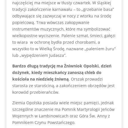
najczęściej ma miejsce w tłusty czwartek. W śląskiej
tradycji zakończenie karnawału – to „grzebanie basa”
odbywające się zazwyczaj w nocy z wtorku na środę
popielcową. Trwa wówczas zakopywanie
instrumentów muzycznych, które ma symbolizować
wielkopostne wyciszenie. Palenie szmat, śmieci, gałęzi
to wiara w ochronę bydła przed chorobami, a
wszystko to w Wielką Środę, nazwane „paleniem żuru”
lub „wypędzeniem Judasza”.
Bardzo długą tradycję ma Żniwniok Opolski, dzień
dożynek, kiedy mieszkańcy zanoszą chleb do
kościoła na niedzielę żniwną
. Orszak prowadzi
starosta ze starościną, a zakończeniem obrzędów jest
korowód przebierańców.
Ziemia Opolska posiada wiele miejsc pamięci, jednak
szczególne znaczenie ma Pomnik Martyrologii Jeńców
Wojennych w Łambinowicach oraz Góra Św. Anny z
Pomnikiem Czynu Powstańczego.