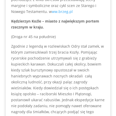
maryjne i symboliczne oraz cykl scen ze Starego i
Nowego Testamentu. w
ww.brzeg.pl
Kędzierzyn Koźle – miasto z największym portem
rzecznym w kraju.
(Droga nr 45 na południe)
Zgodnie z legendą w rozlewiskach Odry stał zamek, w
którym zamieszkiwali trzej bracia Kozły. Pomijając
rycerskie pochodzenie utrzymywali się z grabieży
kupieckich karawan. Dokuczali całej okolicy, bowiem
kiedy szlak bursztynowy opustoszał w swoich
haniebnych wyprawach nocnych okradali całą
okoliczną ludność, przy okazji paląc zagrody
wieśniaków. Kiedy dowiedział się o ich postępkach
książę opolsko – raciborski Mieszko I Plątonogi,
postanowił ukarać rabusiów. Jednak ekspedycje karne
nie podołały zadaniu, nie pomogły nawet oferowane
nagrody dla śmiałków, chcących podjąć się tego