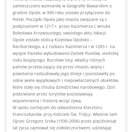
zamieszczono wzmiankę w Geografie Bawarskim o
grodzie Opole, w 990 roku zostało przyłączone do
Polski. Początki Opola jako miasta związane są z
podpisaniem w 1217 r. przez Kazimierza I, wnuka
Bolesława Krzywoustego, swoistego aktu lokacji.
Opole zostało stolicą Księstwa Opolsko –
Raciborskiego, a z rozkazu Kazimierza I w 1283 r. na
wyspie Pasieka wybudowano Zamek Piastów, siedzibę
rodu książęcego. Burzliwe losy, władcy różnych
państw przetaczający się przez miasto, wojny i
powstania rozbudowały jego dzieje i pozostawiły po
sobie wiele wyjątkowych i niepowtarzalnych obiektów,
które stały się chlubą dziedzictwa narodowego. Dziś
podziwiane przez turystów pozostawiają
wspomnienia i historię wciąż żywą.
W opolu zachęcam do odwiedzenia Klasztoru
Franciszkanów, przy Kościele Św. Trójcy. Właśnie tam
Ojciec Grzegorz Sroka (1930-2006) przez pięćdziesiąt
lat życia zajmował się ziołolecznictwem, udzielając