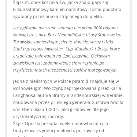
Śląskim, obok kościoła Św. Jacka znajdujący się
kilkunastotonowy kamień narzutowy, został podobno
zgubiony przez anioła strąconego do piekła.
Lasy głównie mieszane zajmują niespełna 30% regionu.
Największe z nich Bory Niemodlińskie i Lasy Stobrawsko-
Turawskie zamieszkują: jelenie, daniele, sarny i dziki.
Stąd trzy rejony łowieckie: Kup, Kluczbork i Brzeg, które
organizują polowania na Opolszczyźnie. Ciekawym
zjawiskiem jest zadomowienie się w regionie po
trzydziestu latach nieobecności susłów moręgowanych.
Jedna z nielicznych w Polsce piramid znajduje się w
Rożnowie (gm. Wołczyn), zaprojektowana przez Karla
Langhausa, autora Bramy Brandenburskiej w Berlinie,
zbudowana przez pruskiego generała Gustawa Adolfa
von Eben około 1780 r. jako grobowiec dla jego
arystokratycznej rodziny.
Śląsk Opolski posiada wiele niepowtarzalnych
budynków rezydencjonalnych, począwszy od