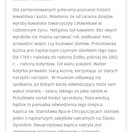
Dla zainteresowanych polecamy poznanie historii
kowalstwa i kuźni. Wiadomo, że od zarania dziejów
wyroby kowalskie towarzyszyły człowiekowi w
codziennym życiu. Hefajstos był kowalem. Bez owych
wyrobów nie można uprawiać roli, podkuwać koni,
prowadzić wojen, czy budować domów. Prószkowska
kuźnia jest najstarszym czynnym obiektem tego typu.
Od 1769 r należała do rodziny Ziolko, później do 2002
r. – rodziny Kotyrbów. Od wielu pokoleń, Walter
Kotyrba prowadzi starą kuźnię, korzystając ze starych
narzędzi narzędzi. W muzeum odbywają się
spotkania, po których każdy odwiedzający może sam
wykuć monetę – talara, takiego za jakie zamek w
Prószkowie został kiedyś sprzedany. Poza wiedzą,
będzie to pamiątka odwiedzenia tego miejsca.
Kaplica św. Stanisława Bpa w Chrząszczycach stanowi
jeden z najstarszych zabytków sakralnych na Śląsku
Opolskim. Dwuprzęsłowa kaplica nakryta jest
sklepieniem krzyżowo-żebrowym i stanowiła