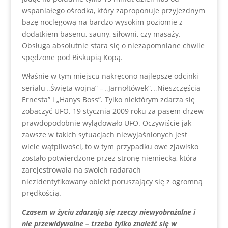
wspaniałego ośrodka, który zaproponuje przyjezdnym
bazę noclegową na bardzo wysokim poziomie z
dodatkiem basenu, sauny, siłowni, czy masaży.
Obsługa absolutnie stara się o niezapomniane chwile
spędzone pod Biskupią Kopą.
Właśnie w tym miejscu nakręcono najlepsze odcinki
serialu „Święta wojna” – „Jarnołtówek”, „Nieszczęścia
Ernesta” i „Hanys Boss”. Tylko niektórym zdarza się
zobaczyć UFO. 19 stycznia 2009 roku za pasem drzew
prawdopodobnie wylądowało UFO. Oczywiście jak
zawsze w takich sytuacjach niewyjaśnionych jest
wiele wątpliwości, to w tym przypadku owe zjawisko
zostało potwierdzone przez stronę niemiecką, która
zarejestrowała na swoich radarach
niezidentyfikowany obiekt poruszający się z ogromną
prędkością.
Czasem w życiu zdarzają się rzeczy niewyobrażalne i
nie przewidywalne – trzeba tylko znaleźć się w