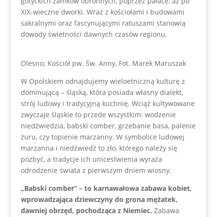
gotyckich zamków obronnych, poprzez pałace, aż po
XIX-wieczne dworki. Wraz z kościołami i budowami
sakralnymi oraz fascynującymi ratuszami stanowią
dowody świetności dawnych czasów regionu.
Olesno; Kościół pw. Św. Anny, Fot. Marek Maruszak
W Opolskiem odnajdujemy wieloetniczną kulturę z
dominującą – śląską, która posiada własny dialekt,
strój ludowy i tradycyjną kuchnię. Wciąż kultywowane
zwyczaje śląskie to przede wszystkim: wodzenie
niedźwiedzia, babski comber, grzebanie basa, palenie
żuru, czy topienie marzanny. W symbolice ludowej
marzanna i niedźwiedź to zło, którego należy się
pozbyć, a tradycje ich unicestwienia wyraża
odrodzenie świata z pierwszym dniem wiosny.
„Babski comber” – to karnawałowa zabawa kobiet,
wprowadzająca dziewczyny do grona mężatek,
dawniej obrzęd, pochodząca z Niemiec.
Zabawa