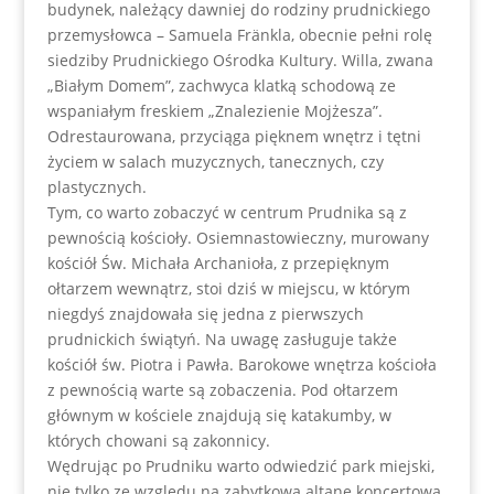
budynek, należący dawniej do rodziny prudnickiego
przemysłowca – Samuela Fränkla, obecnie pełni rolę
siedziby Prudnickiego Ośrodka Kultury. Willa, zwana
„Białym Domem”, zachwyca klatką schodową ze
wspaniałym freskiem „Znalezienie Mojżesza”.
Odrestaurowana, przyciąga pięknem wnętrz i tętni
życiem w salach muzycznych, tanecznych, czy
plastycznych.
Tym, co warto zobaczyć w centrum Prudnika są z
pewnością kościoły. Osiemnastowieczny, murowany
kościół Św. Michała Archanioła, z przepięknym
ołtarzem wewnątrz, stoi dziś w miejscu, w którym
niegdyś znajdowała się jedna z pierwszych
prudnickich świątyń. Na uwagę zasługuje także
kościół św. Piotra i Pawła. Barokowe wnętrza kościoła
z pewnością warte są zobaczenia. Pod ołtarzem
głównym w kościele znajdują się katakumby, w
których chowani są zakonnicy.
Wędrując po Prudniku warto odwiedzić park miejski,
nie tylko ze względu na zabytkową altanę koncertową,