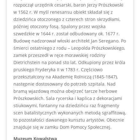
rozpoczął urzędnik cesarski, baron Jerzy Prószkowski
w 1562 r. W myśl renesansu obiekt składał się z
dziedzińca otoczonego z czterech stron skrzydłami,
później otoczony fosą. Spalony przez wojska
szwedzkie w 1644 r. został odbudowany ok. 1677 r.
Budowę nadzorował włoski architekt Jan Seregano. Po
śmierci ostatniego z rodu – Leopolda Prószkowskiego,
zamek przeszedł w ręce morawskiej rodziny
Dietrichstein na ponad sto lat. Odkupiony przez króla
pruskiego Fryderyka II w 1783 r. Częściowo
przekształcony na Akademię Rolniczą (1845-1847),
następnie dostosowany do potrzeb szpitala. Nad
bramą wjazdową można obejrzeć tarcze herbowe
Prószkowskich. Sala rycerska i kaplica z dekoracjami
stiukowymi, fontanny na dziedzińcu raz fragmenty
scen batalistycznych wykonanych metodą sgraffitową,
to pozostałości dawanego kunsztu artystów. Obecnie
znajduje się w zamku Dom Pomocy Społecznej.
Muzeum Kowalstwa