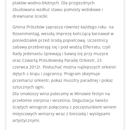
ptaków wodno-błotnych. Dla przyjezdnych
zbudowano wzdłuż stawu pomosty widokowe i
drewniane ścieżki.
Gmina Prószków zaprasza również każdego roku na
Rosenmontag, wesołą imprezę kończącą karnawał w
poniedziałek przed środą popielcową. Uczestnicy
zabawy przebierają się i pod wodzą Elferratu, czyli
Rady Jedenastu śpiewają i bawią się przy muzyce
oraz Czwartą Prószkowską Paradę Orkiestr, 23
czerwca 2012r. Posłuchać można najlepszych orkiestr
dętych z kraju i zagranicy. Program obejmuje
przemarsz orkiestr, pokaz musztry paradnej i pokaz
sztucznych ogni.
Dla smakoszy wina polecamy w Winowie festyn na
przełomie sierpnia i września. Degustacja świeżo
ściętych winogron połączona z poczęstunkiem winem
miejscowych winiarzy wraz z biesiadą i występami
artystycznymi.