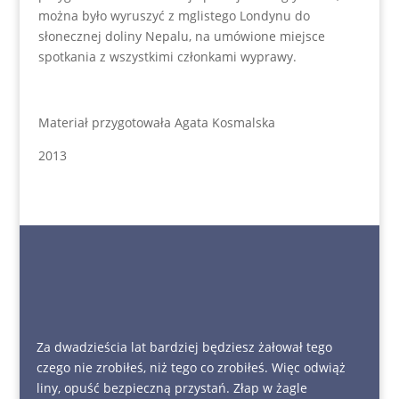
można było wyruszyć z mglistego Londynu do
słonecznej doliny Nepalu, na umówione miejsce
spotkania z wszystkimi członkami wyprawy.
Materiał przygotowała Agata Kosmalska
2013
Za dwadzieścia lat bardziej będziesz żałował tego
czego nie zrobiłeś, niż tego co zrobiłeś. Więc odwiąż
liny, opuść bezpieczną przystań. Złap w żagle