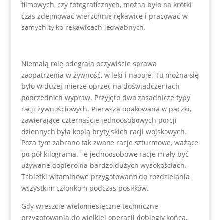
filmowych, czy fotograficznych, można było na krótki
czas zdejmować wierzchnie rękawice i pracować w
samych tylko rękawicach jedwabnych.
Niemałą rolę odegrała oczywiście sprawa
zaopatrzenia w żywność, w leki i napoje. Tu można się
było w dużej mierze oprzeć na doświadczeniach
poprzednich wypraw. Przyjęto dwa zasadnicze typy
racji żywnościowych. Pierwsza opakowana w paczki,
zawierające czternaście jednoosobowych porcji
dziennych była kopią brytyjskich racji wojskowych.
Poza tym zabrano tak zwane racje szturmowe, ważące
po pół kilograma. Te jednoosobowe racje miały być
używane dopiero na bardzo dużych wysokościach.
Tabletki witaminowe przygotowano do rozdzielania
wszystkim członkom podczas posiłków.
Gdy wreszcie wielomiesięczne techniczne
przygotowania do wielkiej operacji dobiegły końca,