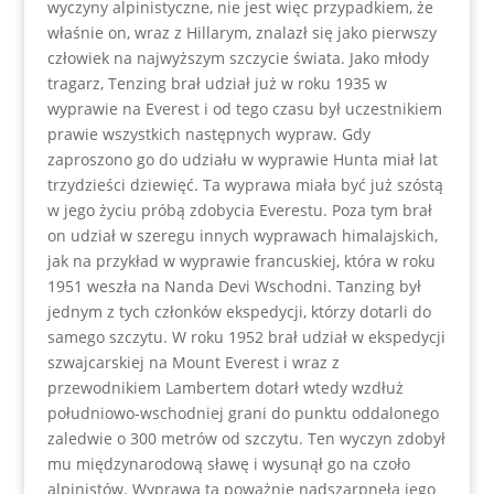
wyczyny alpinistyczne, nie jest więc przypadkiem, że
właśnie on, wraz z Hillarym, znalazł się jako pierwszy
człowiek na najwyższym szczycie świata. Jako młody
tragarz, Tenzing brał udział już w roku 1935 w
wyprawie na Everest i od tego czasu był uczestnikiem
prawie wszystkich następnych wypraw. Gdy
zaproszono go do udziału w wyprawie Hunta miał lat
trzydzieści dziewięć. Ta wyprawa miała być już szóstą
w jego życiu próbą zdobycia Everestu. Poza tym brał
on udział w szeregu innych wyprawach himalajskich,
jak na przykład w wyprawie francuskiej, która w roku
1951 weszła na Nanda Devi Wschodni. Tanzing był
jednym z tych członków ekspedycji, którzy dotarli do
samego szczytu. W roku 1952 brał udział w ekspedycji
szwajcarskiej na Mount Everest i wraz z
przewodnikiem Lambertem dotarł wtedy wzdłuż
południowo-wschodniej grani do punktu oddalonego
zaledwie o 300 metrów od szczytu. Ten wyczyn zdobył
mu międzynarodową sławę i wysunął go na czoło
alpinistów. Wyprawa ta poważnie nadszarpnęła jego