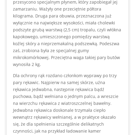
przesycono specjalnym płynem, który zapobiegał jej
zamarzaniu. Ważyły one przeciętnie półtora
kilograma. Druga para obuwia, przeznaczona już
wyłącznie na największe wysokości, miała cholewki
podszyte grubą warstwą (2,5 cm) tropalu, czyli włókna
kapokowego, umieszczonego pomiędzy warstwą
koźlej skóry a nieprzemakalną podszewką. Podeszwa
zaś, zrobiona była ze specjalnej gumy
mikrokomórkowej. Przeciętna waga takiej pary butów
wynosiła 2 kg.
Dla ochrony rąk rozdano członkom wyprawy po trzy
pary rękawic. Najpierw na samej skórze, uźna
rękawica jedwabna, następnie rękawica bądź
puchowa, bądź wełniana o jednym palcu, a wreszcie
na wierzchu rękawica z wiatroszczelnej bawełny.
Jedwabna rękawica doskonale trzymała ciepło
wewnątrz rękawicy wełnianej, a w praktyce okazało
się, że dla spełnienia szczególnie delikatnych
czynności, jak na przykład ładowanie kamer