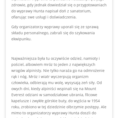
zdrowie, gdy jednak dowiedział się o przygotowaniach
do wyprawy Hunta napisał doń z sanatorium,
ofiarując swe usługi i doświadczenia.
Gdy organizatorzy wyprawy uporali się ze sprawą
składu personalnego, zabrali się do szykowania
ekwipunku.
Najważniejsza była tu oczywiście odzież, namioty i
pościel, albowiem mróz to jeden z największych
wrogów alpinisty. Nie tylko naraża go na odmrożenie
rąk i nóg. Mróz i wiatr wyczerpują organizm
człowieka, odbierają mu wolę, wysysają zeń siły. Od
owych dni, kiedy alpiniści wspinali się na Mount
Everest odziani w samodziałowe ubrania, filcowe
kapelusze i zwykłe górskie buty, do wyjścia w 1954
roku, zrobiono w tej dziedzinie olbrzymie postępy. Ale
mimo to organizatorzy wyprawy Hunta doszli do