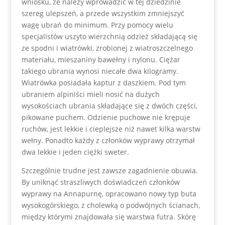
wniosku, że należy wprowadzić w tej dziedzinie
szereg ulepszeń, a przede wszystkim zmniejszyć
wagę ubrań do minimum. Przy pomocy wielu
specjalistów uszyto wierzchnią odzież składającą się
ze spodni i wiatrówki, zrobionej z wiatroszczelnego
materiału, mieszaniny bawełny i nylonu. Ciężar
takiego ubrania wynosi niecałe dwa kilogramy.
Wiatrówka posiadała kaptur z daszkiem. Pod tym
ubraniem alpiniści mieli nosić na dużych
wysokościach ubrania składające się z dwóch części,
pikowane puchem. Odzienie puchowe nie krępuje
ruchów, jest lekkie i cieplejsze niż nawet kilka warstw
wełny. Ponadto każdy z członków wyprawy otrzymał
dwa lekkie i jeden ciężki sweter.
Szczególnie trudne jest zawsze zagadnienie obuwia.
By uniknąć straszliwych doświadczeń członków
wyprawy na Annapurnę, opracowano nowy typ buta
wysokogórskiego, z cholewką o podwójnych ścianach,
między którymi znajdowała się warstwa futra. Skórę