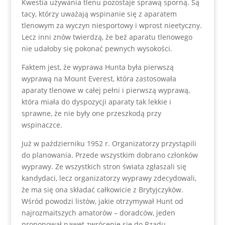
Kwestia używania tlenu pozostaje sprawą sporną. Są
tacy, którzy uważają wspinanie się z aparatem
tlenowym za wyczyn niesportowy i wprost nieetyczny.
Lecz inni znów twierdzą, że beż aparatu tlenowego
nie udałoby się pokonać pewnych wysokości.
Faktem jest, że wyprawa Hunta była pierwszą
wyprawą na Mount Everest, która zastosowała
aparaty tlenowe w całej pełni i pierwszą wyprawą,
która miała do dyspozycji aparaty tak lekkie i
sprawne, że nie były one przeszkodą przy
wspinaczce.
Już w październiku 1952 r. Organizatorzy przystąpili
do planowania. Przede wszystkim dobrano członków
wyprawy. Ze wszystkich stron świata zgłaszali się
kandydaci, lecz organizatorzy wyprawy zdecydowali,
że ma się ona składać całkowicie z Brytyjczyków.
Wśród powodzi listów, jakie otrzymywał Hunt od
najrozmaitszych amatorów – doradców, jeden
proponował nawet zwrócenie się do Rządu