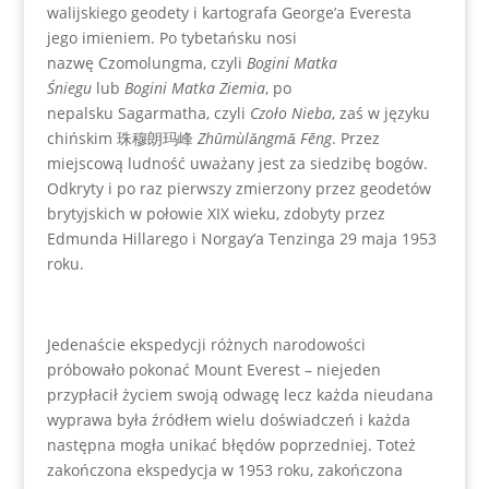
walijskiego geodety i kartografa George’a Everesta
jego imieniem. Po tybetańsku nosi
nazwę Czomolungma, czyli
Bogini Matka
Śniegu
lub
Bogini Matka Ziemia
, po
nepalsku Sagarmatha, czyli
Czoło Nieba
, zaś w języku
chińskim 珠穆朗玛峰
Zhūmùlǎngmǎ Fēng
. Przez
miejscową ludność uważany jest za siedzibę bogów.
Odkryty i po raz pierwszy zmierzony przez geodetów
brytyjskich w połowie XIX wieku, zdobyty przez
Edmunda Hillarego i Norgay’a Tenzinga 29 maja 1953
roku.
Jedenaście ekspedycji różnych narodowości
próbowało pokonać Mount Everest – niejeden
przypłacił życiem swoją odwagę lecz każda nieudana
wyprawa była źródłem wielu doświadczeń i każda
następna mogła unikać błędów poprzedniej. Toteż
zakończona ekspedycja w 1953 roku, zakończona