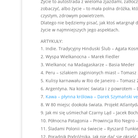
Życie to autostrada z wieloma zjazdami, zatłoc
zobaczyć, albo życie – to mała polna dróżka, k
czystym, zdrowym powietrzem.
Dlatego nie będziemy pisać, jak ktoś wtargnął 
życie w najmniejszych jego aspektach.
ARTYKUŁY:
Indie. Tradycyjny Hinduski Ślub – Agata Kos
Wyspa Wielkanocna – Marek Fiedler
Wielkanoc na Madagaskarze – Basia Meder
Peru – szlakiem zaginionych miast – Tomasz
Kulisy karnawału w Rio de Janeiro – Tomasz 
Argentyna. Na koniec świata i z powrotem –
Kawa – płynna królowa – Darek Szymański ve
W 80 miejsc dookoła świata. Projekt Atlantyd
Jak mi się uśmiechał Czarny Ląd – Jacek Boch
Północna Patagonia – Prowincja Rio Negro 
Śladami Polonii na świecie – Ryszard Tunki
Poradnik Podróżnika. Jak nie dać się okraś