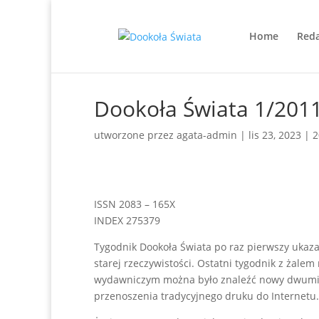
Home
Reda
Dookoła Świata 1/201
utworzone przez
agata-admin
|
lis 23, 2023
|
2
ISSN 2083 – 165X
INDEX 275379
Tygodnik Dookoła Świata po raz pierwszy ukaza
starej rzeczywistości. Ostatni tygodnik z żal
wydawniczym można było znaleźć nowy dwumiesię
przenoszenia tradycyjnego druku do Internetu.