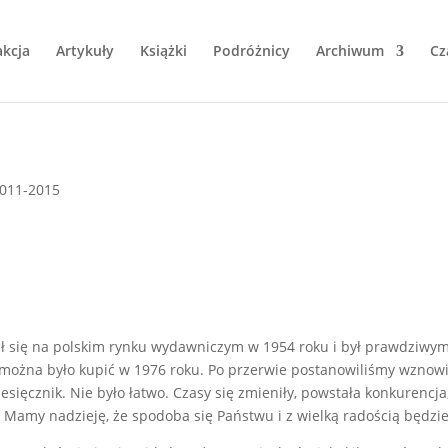
kcja
Artykuły
Książki
Podróżnicy
Archiwum
Cz
1
011-2015
ł się na polskim rynku wydawniczym w 1954 roku i był prawdziwym
em można było kupić w 1976 roku. Po przerwie postanowiliśmy wzno
cznik. Nie było łatwo. Czasy się zmieniły, powstała konkurencja,
 Mamy nadzieję, że spodoba się Państwu i z wielką radością będzie