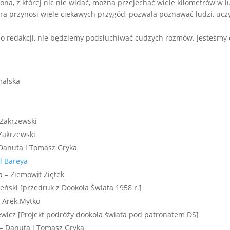
zona, z której nic nie widać, można przejechać wiele kilometrów w
tóra przynosi wiele ciekawych przygód, pozwala poznawać ludzi, ucz
do redakcji, nie będziemy podsłuchiwać cudzych rozmów. Jesteśmy d
malska
 Zakrzewski
Zakrzewski
 Danuta i Tomasz Gryka
l Bareya
a – Ziemowit Ziętek
eński [przedruk z Dookoła Świata 1958 r.]
– Arek Mytko
ewicz [Projekt podróży dookoła świata pod patronatem DS]
ć – Danuta i Tomasz Gryka