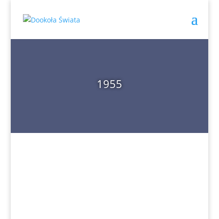
1955
Dookoła Świata 5/57/195530 styczeń 1955 W
numerze; Między nami… i korespondencja z