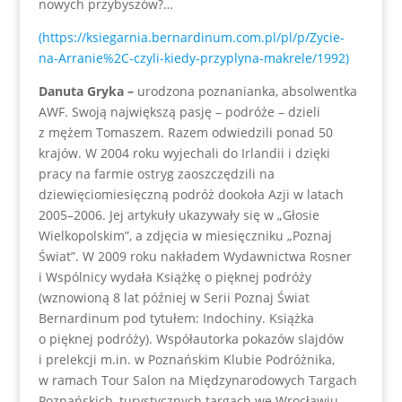
nowych przybyszów?…
(https://ksiegarnia.bernardinum.com.pl/pl/p/Zycie-
na-Arranie%2C-czyli-kiedy-przyplyna-makrele/1992)
Danuta Gryka –
urodzona poznanianka, absolwentka
AWF. Swoją największą pasję – podróże – dzieli
z mężem Tomaszem. Razem odwiedzili ponad 50
krajów. W 2004 roku wyjechali do Irlandii i dzięki
pracy na farmie ostryg zaoszczędzili na
dziewięciomiesięczną podróż dookoła Azji w latach
2005–2006. Jej artykuły ukazywały się w „Głosie
Wielkopolskim”, a zdjęcia w miesięczniku „Poznaj
Świat”. W 2009 roku nakładem Wydawnictwa Rosner
i Wspólnicy wydała Książkę o pięknej podróży
(wznowioną 8 lat później w Serii Poznaj Świat
Bernardinum pod tytułem: Indochiny. Książka
o pięknej podróży). Współautorka pokazów slajdów
i prelekcji m.in. w Poznańskim Klubie Podróżnika,
w ramach Tour Salon na Międzynarodowych Targach
Poznańskich, turystycznych targach we Wrocławiu