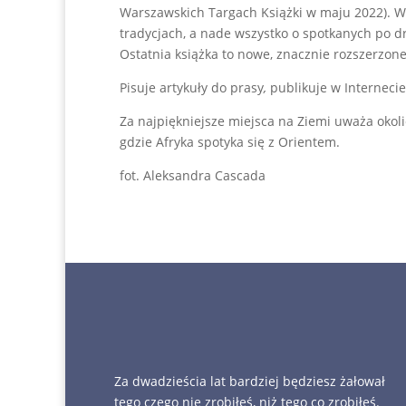
Warszawskich Targach Książki w maju 2022). Wra
tradycjach, a nade wszystko o spotkanych po dr
Ostatnia książka to nowe, znacznie rozszerzon
Pisuje artykuły do prasy
,
publikuje w Interneci
Za najpiękniejsze miejsca na Ziemi uważa okolic
gdzie Afryka spotyka się z Orientem.
fot. Aleksandra Cascada
Za dwadzieścia lat bardziej będziesz żałował
tego czego nie zrobiłeś, niż tego co zrobiłeś.