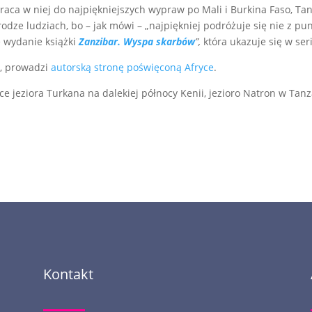
ca w niej do najpiękniejszych wypraw po Mali i Burkina Faso, Tanz
odze ludziach, bo – jak mówi – „najpiękniej podróżuje się nie z pun
e wydanie książki
Zanzibar. Wyspa skarbów
”,
która ukazuje się w ser
e, prowadzi
autorską stronę poświęconą Afryce
.
e jeziora Turkana na dalekiej północy Kenii, jezioro Natron w Tanz
Kontakt