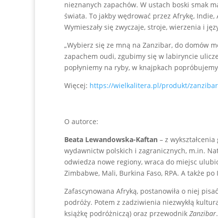
nieznanych zapachów. W ustach boski smak man
świata. To jakby wędrować przez Afrykę, Indie,
Wymieszały się zwyczaje, stroje, wierzenia i ję
„Wybierz się ze mną na Zanzibar, do domów mo
zapachem oudi, zgubimy się w labiryncie ulic
popłyniemy na ryby, w knajpkach popróbujemy ak
Więcej:
https://wielkalitera.pl/produkt/zanzibar
O autorce:
Beata Lewandowska-Kaftan
– z wykształcenia
wydawnictw polskich i zagranicznych, m.in. Nat
odwiedza nowe regiony, wraca do miejsc ulubion
Zimbabwe, Mali, Burkina Faso, RPA. A także po 
Zafascynowana Afryką, postanowiła o niej pisa
podróży. Potem z zadziwienia niezwykłą kultur
książkę podróżniczą) oraz przewodnik
Zanzibar