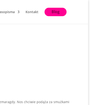
Blog
asopisma
Kontakt
, szmaragdy. Nos chciwie podąża za smużkami