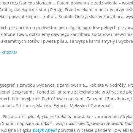
go rozgrzanego słońcem… Potem pojawia się zadziwienie – wokoło
 Arabię, daleką Azję, starą Persję. Przed wiekami monsuny przynios
zyki. I powstał klejnot – kultura Suahili. Odkryj skarby Zanzibaru, wy
ich przyjaciół, na podwodne pola alg, do ogrodów pełnych przypraw,
zek Stone Town, dotkniemy dawnego Zanzibaru sułtanów i niewolnikó
samitnych sosów i pweza pilau. Ta wyspa karmi zmysły i wyobraźni
-ksiazka/
 geograf, z zawodu wydawca, z zamiłowania… kobieta w podróży. Pr
ional Geographic. Ponad 20 lat temu zakochała się w Afryce od pie
ych i do przyjaciół. Podróżowała po Kenii, Tanzanii i Zanzibarze, U
Indiach, Sri Lance, Maroku, Egipcie, Meksyku i Gwatemali.
ć. Pierwsza książka
Afryka jest kobietą
powstała z zauroczenia Afryka
ą Suahili napisała
Zanzibar – wyspa skarbów. Opowieści ze świata Suah
. Kolejna książka
Dotyk Afryki
powstała w czasie pandemii z wielkiej