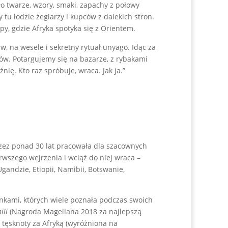
 twarze, wzory, smaki, zapachy z połowy
ły tu łodzie żeglarzy i kupców z dalekich stron.
spy, gdzie Afryka spotyka się z Orientem.
 na wesele i sekretny rytuał unyago. Idąc za
w. Potargujemy się na bazarze, z rybakami
ę. Kto raz spróbuje, wraca. Jak ja.”
zez ponad 30 lat pracowała dla szacownych
rwszego wejrzenia i wciąż do niej wraca –
gandzie, Etiopii, Namibii, Botswanie,
nkami, których wiele poznała podczas swoich
ili
(Nagroda Magellana 2018 za najlepszą
 tęsknoty za Afryką (wyróżniona na