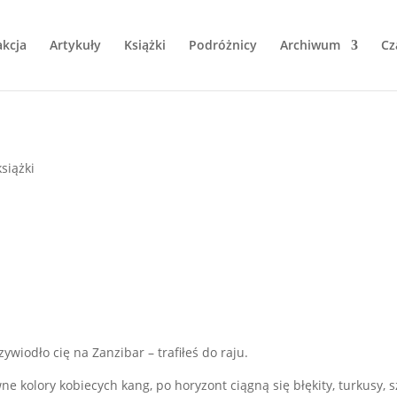
kcja
Artykuły
Książki
Podróżnicy
Archiwum
Cz
książki
zywiodło cię na Zanzibar – trafiłeś do raju.
e kolory kobiecych kang, po horyzont ciągną się błękity, turkusy