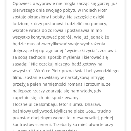
Opowieść o wyprawie nie mogła zacząć się gorzej: już
pierwszego dnia swojego pobytu w Indiach Piotr
zostaje okradziony i pobity. Na szczęście dzięki
ludziom, którzy postanowili udzielić mu pomocy,
wkrótce wraca do zdrowia i postanawia mimo
wszystko kontynuować podróż. Wie już jednak, że
będzie musiał zweryfikować swoje wyobrażenia
dotyczące tej upragnionej `wycieczki życia`, zostawić
za sobą zachodni sposób myślenia i kierować się
zasadą: `Nie oczekuj niczego, bądź gotowy na
wszystko`. Wkrótce Piotr pozna świat bollywoodzkiego
filmu, zostanie uwikłany w narkotykową intrygę,
przeżyje pełen namiętności romans i zrozumie, że
najlepsze rzeczy zdarzają się nam wtedy, gdy
zupełnie się ich nie spodziewamy…
Tłoczne ulice Bombaju, fetor slumsu Dharavi,
baśniowy Bollywood, idylliczne plaże Goa… trudno
pozostać obojętnym wobec tej niesamowitej, pełnej
kontrastów scenerii. Trzeba tylko mieć otwarte oczy