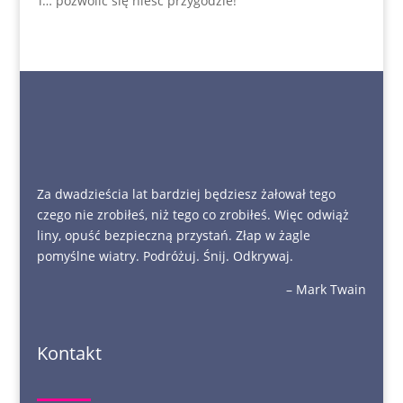
i… pozwolić się nieść przygodzie!
Za dwadzieścia lat bardziej będziesz żałował tego
czego nie zrobiłeś, niż tego co zrobiłeś. Więc odwiąż
liny, opuść bezpieczną przystań. Złap w żagle
pomyślne wiatry. Podróżuj. Śnij. Odkrywaj.
– Mark Twain
Kontakt