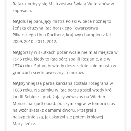
Rafako, odbyły się Mistrzostwa Świata Weteranów w
zapasach.
NAJ
dłużej panujący mistrz Polski w piłce nożnej to
żeńska drużyna Raciborskiego Towarzystwa
Piłkarskiego Unia Racibórz, krajowy champion z lat
2009, 2010, 2011, 2012.
NAJ
gorszy w skutkach pożar wcale nie miał miejsca w
1945 roku, kiedy to Racibórz spalili Rosjanie, ale w
1574 roku. Spłonęło wtedy doszczętnie całe miasto w
granicach średniowiecznych murów.
NAJ
słynniejsza partia karciana została rozegrana w
1683 roku. Na zamku w Raciborzu gościł wtedy król
Jan III Sobieski, podążający wówczas na Wiedeń.
Monarcha zjadł obiad, po czym zagrał w lombra (coś
na wzór skata) z damami dworu. Przegrał z
najszpetniejszą, jak skarżył się potem królowej
Marysieńce.