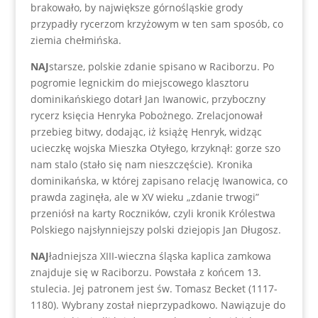
brakowało, by największe górnośląskie grody
przypadły rycerzom krzyżowym w ten sam sposób, co
ziemia chełmińska.
NAJ
starsze, polskie zdanie spisano w Raciborzu. Po
pogromie legnickim do miejscowego klasztoru
dominikańskiego dotarł Jan Iwanowic, przyboczny
rycerz księcia Henryka Pobożnego. Zrelacjonował
przebieg bitwy, dodając, iż książę Henryk, widząc
ucieczkę wojska Mieszka Otyłego, krzyknął: gorze szo
nam stalo (stało się nam nieszczęście). Kronika
dominikańska, w której zapisano relację Iwanowica, co
prawda zaginęła, ale w XV wieku „zdanie trwogi”
przeniósł na karty Roczników, czyli kronik Królestwa
Polskiego najsłynniejszy polski dziejopis Jan Długosz.
NAJ
ładniejsza XIII-wieczna śląska kaplica zamkowa
znajduje się w Raciborzu. Powstała z końcem 13.
stulecia. Jej patronem jest św. Tomasz Becket (1117-
1180). Wybrany został nieprzypadkowo. Nawiązuje do