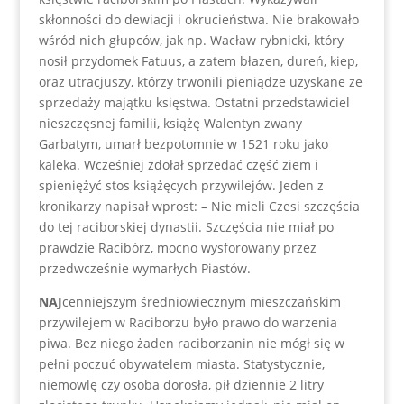
skłonności do dewiacji i okrucieństwa. Nie brakowało
wśród nich głupców, jak np. Wacław rybnicki, który
nosił przydomek Fatuus, a zatem błazen, dureń, kiep,
oraz utracjuszy, którzy trwonili pieniądze uzyskane ze
sprzedaży majątku księstwa. Ostatni przedstawiciel
nieszczęsnej familii, książę Walentyn zwany
Garbatym, umarł bezpotomnie w 1521 roku jako
kaleka. Wcześniej zdołał sprzedać część ziem i
spieniężyć stos książęcych przywilejów. Jeden z
kronikarzy napisał wprost: – Nie mieli Czesi szczęścia
do tej raciborskiej dynastii. Szczęścia nie miał po
prawdzie Racibórz, mocno wysforowany przez
przedwcześnie wymarłych Piastów.
NAJ
cenniejszym średniowiecznym mieszczańskim
przywilejem w Raciborzu było prawo do warzenia
piwa. Bez niego żaden raciborzanin nie mógł się w
pełni poczuć obywatelem miasta. Statystycznie,
niemowlę czy osoba dorosła, pił dziennie 2 litry