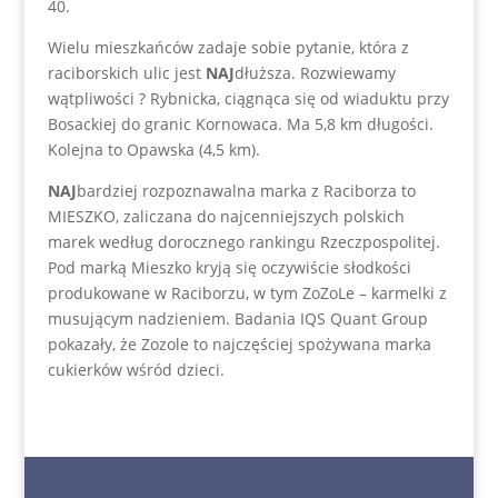
40.
Wielu mieszkańców zadaje sobie pytanie, która z
raciborskich ulic jest
NAJ
dłuższa. Rozwiewamy
wątpliwości ? Rybnicka, ciągnąca się od wiaduktu przy
Bosackiej do granic Kornowaca. Ma 5,8 km długości.
Kolejna to Opawska (4,5 km).
NAJ
bardziej rozpoznawalna marka z Raciborza to
MIESZKO, zaliczana do najcenniejszych polskich
marek według dorocznego rankingu Rzeczpospolitej.
Pod marką Mieszko kryją się oczywiście słodkości
produkowane w Raciborzu, w tym ZoZoLe – karmelki z
musującym nadzieniem. Badania IQS Quant Group
pokazały, że Zozole to najczęściej spożywana marka
cukierków wśród dzieci.