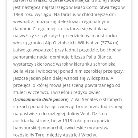
pasterski szałas. Krzesełkowa kolejka, o której mowa
jest następcą najstarszego w Maso Corto, otwartego w
1968 roku wyciągu. Na tarasie, w chłodniejsze dni
wewnątrz, można się delektować regionalnymi
daniami. Z tego miejsca roztacza się widok na
najwyższy szczyt całych przedzielonych austriacko-
włoską granicą Alp Ötztalskich, Wildspitze (3774 m).
Łatwo go wypatrzeć przy ładnej pogodzie, bo choć w
panoramie nadal dominuje bliższa Palla Bianca,
wystarczy skierować wzrok w kierunku schroniska
Bella Vista i widocznej ponad nim szerokiej przełęczy.
Jeszcze jeden plan dalej wznosi się Wildspitze. A
przełęcz, o której mowa jest sceną powtarzanego od
stuleci w czerwcu i wrześniu redyku owiec
(
transumanza delle pecore
). Z Val Senales o stromych
stokach ponad tysiąc zwierząt brnie przez lód i śnieg
na pastwiska do rozległej doliny Vent. Dziś na
austriacką stronę, bo w 1918 roku po rozpadzie
habsburskiej monarchii, zwycięskie mocarstwa
rozdzieliły Tyrol między Austrię i Włochy.