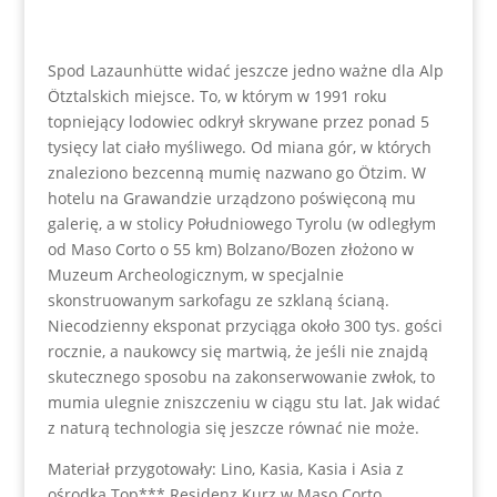
Spod Lazaunhütte widać jeszcze jedno ważne dla Alp
Ötztalskich miejsce. To, w którym w 1991 roku
topniejący lodowiec odkrył skrywane przez ponad 5
tysięcy lat ciało myśliwego. Od miana gór, w których
znaleziono bezcenną mumię nazwano go Ötzim. W
hotelu na Grawandzie urządzono poświęconą mu
galerię, a w stolicy Południowego Tyrolu (w odległym
od Maso Corto o 55 km) Bolzano/Bozen złożono w
Muzeum Archeologicznym, w specjalnie
skonstruowanym sarkofagu ze szklaną ścianą.
Niecodzienny eksponat przyciąga około 300 tys. gości
rocznie, a naukowcy się martwią, że jeśli nie znajdą
skutecznego sposobu na zakonserwowanie zwłok, to
mumia ulegnie zniszczeniu w ciągu stu lat. Jak widać
z naturą technologia się jeszcze równać nie może.
Materiał przygotowały: Lino, Kasia, Kasia i Asia z
ośrodka Top*** Residenz Kurz w Maso Corto,