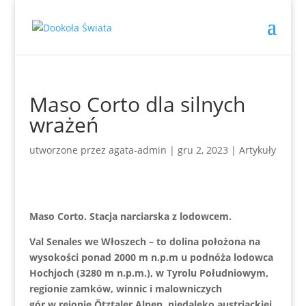
Maso Corto dla silnych
wrażeń
utworzone przez
agata-admin
|
gru 2, 2023
|
Artykuły
Maso Corto. Stacja narciarska z lodowcem.
Val Senales we Włoszech – to dolina położona na
wysokości ponad 2000 m n.p.m u podnóża lodowca
Hochjoch (3280 m n.p.m.), w Tyrolu Południowym,
regionie zamków, winnic i malowniczych
gór w rejonie Ötztaler Alpen, niedaleko austriackiej