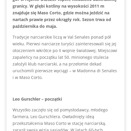
granicy. W głębi kotliny na wysokości 2011 m
znajduje się Maso Corto, gdzie można jeździć na
nartach prawie przez okrągły rok. Sezon trwa od
października do maja.
Tradycje narciarskie liczą w Val Senales ponad pół
wieku. Pierwsi narciarze turyści zainteresowali się jej
otoczeniem wkrótce po II wojnie światowej. Miejscowi
zapaleńcy na początku lat 50. minionego stulecia
założyli klub narciarski, a na przełomie dekad
uruchomili pierwsze wyciągi – w Madonna di Senales
i w Maso Corto.
Leo Gurschler – początki
Wszystko zaczęło się od pomysłodawcy, młodego
farmera, Leo Gurschlera. Owładnięty ideą
przekształcenia Maso Corto w stację narciarską,
zaraził swoją wizją sąsiadów. W latach 60-tych