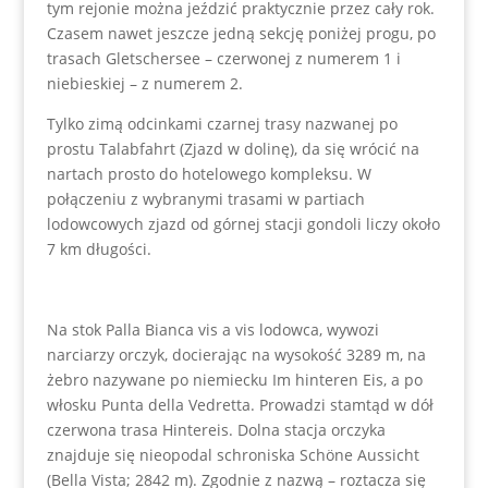
tym rejonie można jeździć praktycznie przez cały rok.
Czasem nawet jeszcze jedną sekcję poniżej progu, po
trasach Gletschersee – czerwonej z numerem 1 i
niebieskiej – z numerem 2.
Tylko zimą odcinkami czarnej trasy nazwanej po
prostu Talabfahrt (Zjazd w dolinę), da się wrócić na
nartach prosto do hotelowego kompleksu. W
połączeniu z wybranymi trasami w partiach
lodowcowych zjazd od górnej stacji gondoli liczy około
7 km długości.
Na stok Palla Bianca vis a vis lodowca, wywozi
narciarzy orczyk, docierając na wysokość 3289 m, na
żebro nazywane po niemiecku Im hinteren Eis, a po
włosku Punta della Vedretta. Prowadzi stamtąd w dół
czerwona trasa Hintereis. Dolna stacja orczyka
znajduje się nieopodal schroniska Schöne Aussicht
(Bella Vista; 2842 m). Zgodnie z nazwą – roztacza się