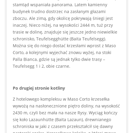
stamtąd wspaniała panorama. Latem kamienny
budynek trudno dostrzec na zasłanym głazami
zboczu. Ale zimą, gdy okolicę pokrywają śniegi jest
inaczej. Nieco niżej, na wysokości 2444 m, tuż przy
trasie w dolinę, znajduje się jeszcze jedno niewielkie
schronisko, Teufelsegghütte (Baita Teufelsegg).
Można się do niego dostać krzesłami wprost z Maso
Corto, a kolejnymi wyjechać znowu wyżej, na stoki
Palla Bianca, gdzie są jednak tylko dwie trasy –
Teufelsegg 1 i 2, obie czarne.
Po drugiej stronie kotliny
Z hotelowego kompleksu w Maso Corto krzesełka
wywożą na nasłonecznione piętro doliny, na wysokość
2430 m, czyli bez mała na nasze Rysy. Wyciąg kończy
się koło Lazaunhütte (Baita Lazaun), drewnianego
schroniska w jaki z czasem przekształcił się dawny