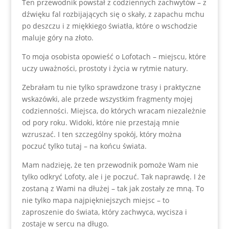
Ten przewodnik powstał z codziennych zachwytów – z
dźwięku fal rozbijających się o skały, z zapachu mchu
po deszczu i z miękkiego światła, które o wschodzie
maluje góry na złoto.
To moja osobista opowieść o Lofotach – miejscu, które
uczy uważności, prostoty i życia w rytmie natury.
Zebrałam tu nie tylko sprawdzone trasy i praktyczne
wskazówki, ale przede wszystkim fragmenty mojej
codzienności. Miejsca, do których wracam niezależnie
od pory roku. Widoki, które nie przestają mnie
wzruszać. I ten szczególny spokój, który można
poczuć tylko tutaj – na końcu świata.
Mam nadzieję, że ten przewodnik pomoże Wam nie
tylko odkryć Lofoty, ale i je poczuć. Tak naprawdę. I że
zostaną z Wami na dłużej – tak jak zostały ze mną. To
nie tylko mapa najpiękniejszych miejsc – to
zaproszenie do świata, który zachwyca, wycisza i
zostaje w sercu na długo.