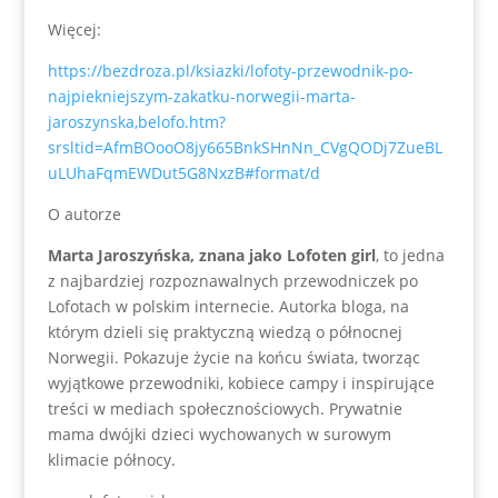
Więcej:
https://bezdroza.pl/ksiazki/lofoty-przewodnik-po-
najpiekniejszym-zakatku-norwegii-marta-
jaroszynska,belofo.htm?
srsltid=AfmBOooO8jy665BnkSHnNn_CVgQODj7ZueBL
uLUhaFqmEWDut5G8NxzB#format/d
O autorze
Marta Jaroszyńska, znana jako Lofoten girl
, to jedna
z najbardziej rozpoznawalnych przewodniczek po
Lofotach w polskim internecie. Autorka bloga, na
którym dzieli się praktyczną wiedzą o północnej
Norwegii. Pokazuje życie na końcu świata, tworząc
wyjątkowe przewodniki, kobiece campy i inspirujące
treści w mediach społecznościowych. Prywatnie
mama dwójki dzieci wychowanych w surowym
klimacie północy.