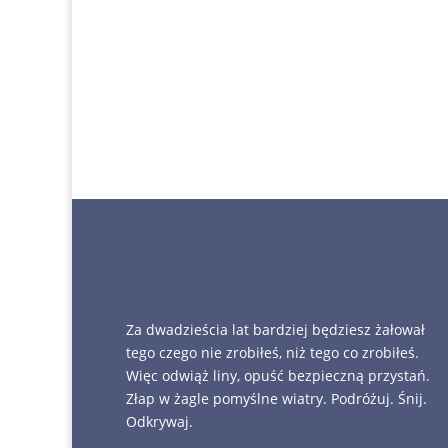
Za dwadzieścia lat bardziej będziesz żałował
tego czego nie zrobiłeś, niż tego co zrobiłeś.
Więc odwiąż liny, opuść bezpieczną przystań.
Złap w żagle pomyślne wiatry. Podróżuj. Śnij.
Odkrywaj.