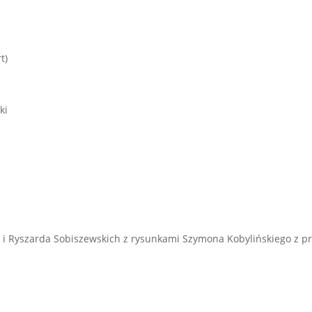
t)
ki
i
a i Ryszarda Sobiszewskich z rysunkami Szymona Kobylińskiego z