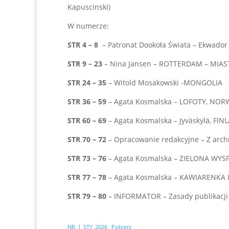
Kapuscinski)
W numerze:
STR 4 – 8
– Patronat Dookoła Świata – Ekwador 
STR 9 – 23
– Nina Jansen – ROTTERDAM – MIAST
STR 24 – 35
– Witold Mosakowski -MONGOLIA
STR 36 – 59
– Agata Kosmalska – LOFOTY, NOR
STR 60 – 69
– Agata Kosmalska – Jyväskylä, FIN
STR 70 – 72
– Opracowanie redakcyjne – Z archi
STR 73 – 76
– Agata Kosmalska – ZIELONA WYSP
STR 77 – 78
– Agata Kosmalska – KAWIARENKA 
STR 79 – 80
– INFORMATOR – Zasady publikacji 
NR_1_STY_2026
Pobierz