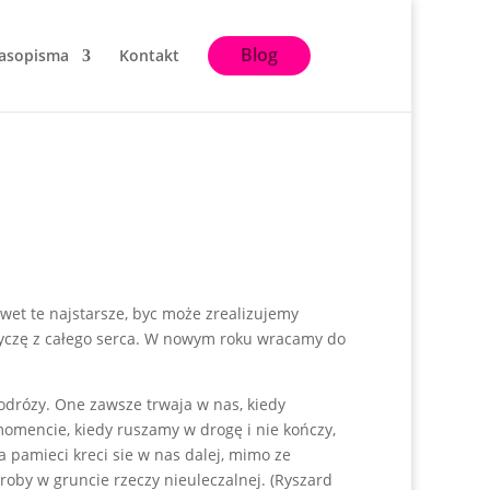
Blog
asopisma
Kontakt
wet te najstarsze, byc może zrealizujemy
m życzę z całego serca. W nowym roku wracamy do
odrózy. One zawsze trwaja w nas, kiedy
momencie, kiedy ruszamy w drogę i nie kończy,
a pamieci kreci sie w nas dalej, mimo ze
oroby w gruncie rzeczy nieuleczalnej. (Ryszard