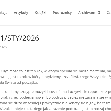
kcja
Artykuły
Książki
Podróżnicy
Archiwum
Cz
1/STY/2026
2026
Być może to jest ten rok, w którym spełnia sie nasze marzenia, na
pewniej jest to rok, w którym będziemy szczęśliwi, czego Wszystki
oła Świata od początku.
e, dodamy szczypte muzyki i cos z filmu i oczywiscie reportaze z p
brak i chęć podjęcia nowej, bo podróż przecież nie zaczyna się w 
zyna sie duzo wczesniej i praktycznie nie konczy sie nigdy, bo tasm
Wszak istnieje cos takiego jak zarazenie podróza i jest to rodzaj ch