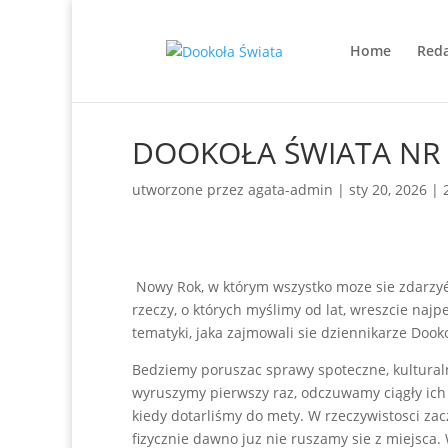
Home
Reda
DOOKOŁA ŚWIATA NR 
utworzone przez
agata-admin
|
sty 20, 2026
|
Nowy Rok, w którym wszystko moze sie zdarzyé! 
rzeczy, o których myślimy od lat, wreszcie naj
tematyki, jaka zajmowali sie dziennikarze Dook
Bedziemy poruszac sprawy spoteczne, kulturaln
wyruszymy pierwszy raz, odczuwamy ciągły ich 
kiedy dotarliśmy do mety. W rzeczywistosci zac
fizycznie dawno juz nie ruszamy sie z miejsca. 