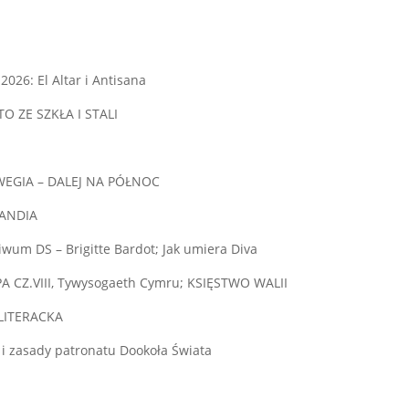
2026: El Altar i Antisana
O ZE SZKŁA I STALI
WEGIA – DALEJ NA PÓŁNOC
LANDIA
wum DS – Brigitte Bardot; Jak umiera Diva
A CZ.VIII, Tywysogaeth Cymru; KSIĘSTWO WALII
LITERACKA
i zasady patronatu Dookoła Świata