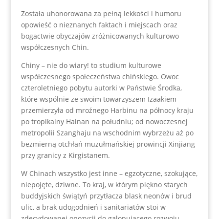
Została uhonorowana za pełną lekkości i humoru
opowieść o nieznanych faktach i miejscach oraz
bogactwie obyczajów zróżnicowanych kulturowo
współczesnych Chin.
Chiny – nie do wiary! to studium kulturowe
współczesnego społeczeństwa chińskiego. Owoc
czteroletniego pobytu autorki w Państwie Środka,
które wspólnie ze swoim towarzyszem Izaakiem
przemierzyła od mroźnego Harbinu na północy kraju
po tropikalny Hainan na południu; od nowoczesnej
metropolii Szanghaju na wschodnim wybrzeżu aż po
bezmierną otchłań muzułmańskiej prowincji Xinjiang
przy granicy z Kirgistanem.
W Chinach wszystko jest inne – egzotyczne, szokujące,
niepojęte, dziwne. To kraj, w którym piękno starych
buddyjskich świątyń przytłacza blask neonów i brud
ulic, a brak udogodnień i sanitariatów stoi w
zdecydowanej opozycji do galopującego rozwoju