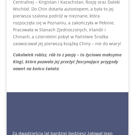
Centralnej – Kirgistan i Kazachstan, Rosję oraz Daleki
Wschód. Do Chin dotarła autostopem, a była to jej
pierwsza szalona podróż w nieznane, która
rozpoczęła się w Poznaniu, a zakończyła w Pekinie.
Pracowała w Stanach Zjednoczonych, Irlandii i
Chinach, a czteroletni pobyt w Państwie Środka
zaowocował jej pierwszą książką Chiny – nie do wiary!
Cokolwiek robisz, rób to z pasją – to życiowa maksyma
Kingi, która pozwala jej przeżyć fascynujące przygody
nawet na końcu świata
.
Za dwadzieścia lat bardziej będziesz żałował tego