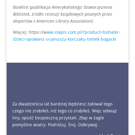
Booklist (
publikacja Amerykańskiego Stowarzyszenia
Bibliotek, źródło recenzji książkowych pisanych przez
ekspertów z American Library Association
)
Więcej: https://w
ww.stapis.com.pl/?product=bohater-
dzieci-opowiesc-o-januszu-korczaku-tomek-bogacki
Za dwadzieścia lat bardziej będziesz żałował tego
czego nie zrobiłeś, niż tego co zrobiłeś. Więc odwiąż
liny, opuść bezpieczną przystań. Złap w żagle
pomyślne wiatry. Podróżuj. Śnij. Odkrywaj.