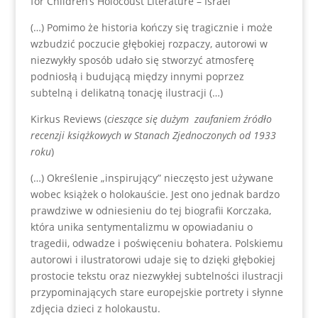
for Children’s Holocoust Literature – Israel
(…) Pomimo że historia kończy się tragicznie i może
wzbudzić poczucie głębokiej rozpaczy, autorowi w
niezwykły sposób udało się stworzyć atmosferę
podniosłą i budującą między innymi poprzez
subtelną i delikatną tonację ilustracji (…)
Kirkus Reviews (
cieszące się dużym zaufaniem źródło
recenzji książkowych w Stanach Zjednoczonych od 1933
roku
)
(…) Określenie „inspirujący” nieczęsto jest używane
wobec książek o holokauście. Jest ono jednak bardzo
prawdziwe w odniesieniu do tej biografii Korczaka,
która unika sentymentalizmu w opowiadaniu o
tragedii, odwadze i poświęceniu bohatera. Polskiemu
autorowi i ilustratorowi udaje się to dzięki głębokiej
prostocie tekstu oraz niezwykłej subtelności ilustracji
przypominających stare europejskie portrety i słynne
zdjęcia dzieci z holokaustu.