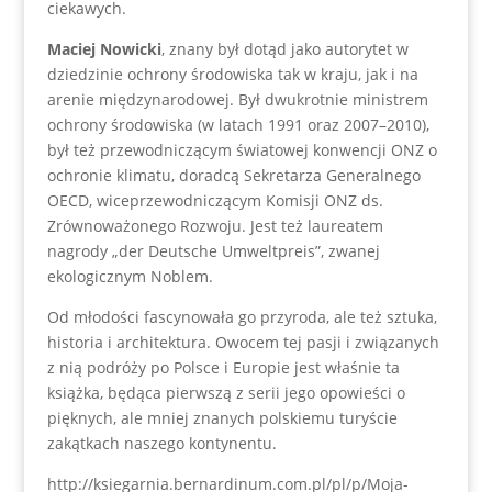
ciekawych.
Maciej Nowicki
, znany był dotąd jako autorytet w
dziedzinie ochrony środowiska tak w kraju, jak i na
arenie międzynarodowej. Był dwukrotnie ministrem
ochrony środowiska (w latach 1991 oraz 2007–2010),
był też przewodniczącym światowej konwencji ONZ o
ochronie klimatu, doradcą Sekretarza Generalnego
OECD, wiceprzewodniczącym Komisji ONZ ds.
Zrównoważonego Rozwoju. Jest też laureatem
nagrody „der Deutsche Umweltpreis”, zwanej
ekologicznym Noblem.
Od młodości fascynowała go przyroda, ale też sztuka,
historia i architektura. Owocem tej pasji i związanych
z nią podróży po Polsce i Europie jest właśnie ta
książka, będąca pierwszą z serii jego opowieści o
pięknych, ale mniej znanych polskiemu turyście
zakątkach naszego kontynentu.
http://ksiegarnia.bernardinum.com.pl/pl/p/Moja-