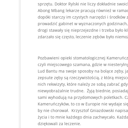
sprzętu. Doktor Rylski nie liczy dokładnie swo
Abong Mbang lekarze pracują również w ramach 
dopóki starczy im czystych narzędzi i środków 
prowadzić gabinet w wyznaczonych godzinach, 
drogi stawały się nieprzejezdne i trzeba było k
zdarzało się często, leczenie zębów było niem
Pozbawieni opieki stomatologicznej Kameruńczy
czyli miejscowego szamana, gdzie w niesterylny
Lud Bantu ma swoje sposoby na bolące zęby, ja
zepsute zęby są rzeczywistością, z którą miej
nich rekwizyty, które należy ze sobą zabrać gd
niewyobrażalnie trudne. Żyją biednie, posiadają
sami wyhodują na przydomowych poletkach. Czas
Kameruńczyków, to co w Europie nie wydaje się
by nie chorował. Krzysztof Gniazdowski napisa
życia i to mnie każdego dnia zachwycało. Każda
dziękowali za leczenie.