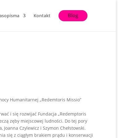
Blog
asopisma
Kontakt
omocy Humanitarnej „Redemtoris Missio”
rwać i się rozwijać Fundacja „Redemptoris
eczą zęby miejscowej ludności. Do tej pory
, Joanna Czylewicz i Szymon Chełstowski.
nia się z ciągłym brakiem prądu i konserwacji