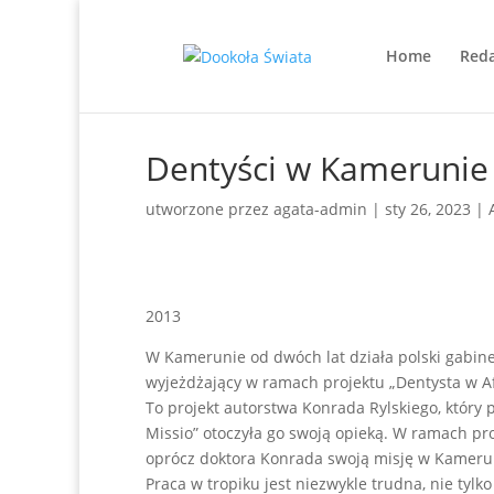
Home
Reda
Dentyści w Kamerunie
utworzone przez
agata-admin
|
sty 26, 2023
|
2013
W Kamerunie od dwóch lat działa polski gabin
wyjeżdżający w ramach projektu „Dentysta w Af
To projekt autorstwa Konrada Rylskiego, który
Missio” otoczyła go swoją opieką. W ramach pro
oprócz doktora Konrada swoją misję w Kamerun
Praca w tropiku jest niezwykle trudna, nie tyl