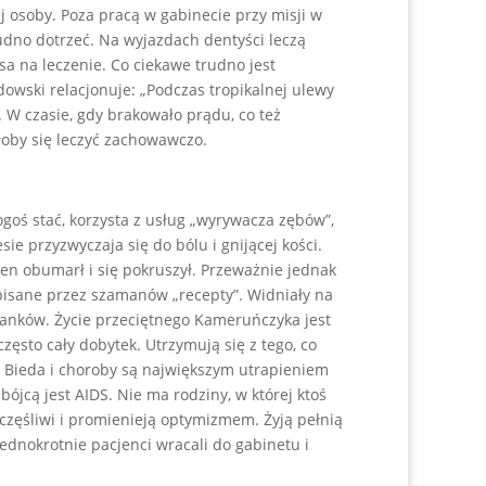
j osoby. Poza pracą w gabinecie przy misji w
udno dotrzeć. Na wyjazdach dentyści leczą
sa na leczenie. Co ciekawe trudno jest
wski relacjonuje: „Podczas tropikalnej ulewy
ę. W czasie, gdy brakowało prądu, co też
łoby się leczyć zachowawczo.
goś stać, korzysta z usług „wyrywacza zębów”,
e przyzwyczaja się do bólu i gnijącej kości.
en obumarł i się pokruszył. Przeważnie jednak
episane przez szamanów „recepty”. Widniały na
franków. Życie przeciętnego Kameruńczyka jest
zęsto cały dobytek. Utrzymują się z tego, co
. Bieda i choroby są największym utrapieniem
jcą jest AIDS. Nie ma rodziny, w której ktoś
częśliwi i promienieją optymizmem. Żyją pełnią
ednokrotnie pacjenci wracali do gabinetu i