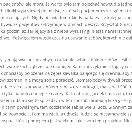
ich pacjentów, ale mówi, że warto było tam pojechać nawet dla jedne
kliniki wyjazdowej do miejsc, z których pacjentom szczególnie tr
znieczulających. Nigdy nie wiadomo, kiedy nadarzy się kolejna szan
bywa, że pacjentów zatrzymuje w domach deszcz. Krzysztof Gniazdo
ilku godzin, aż żar lejący się z nieba wysuszy gliniastą nawierzchni
ożliwe. Poświęcałem wtedy czas na usuwanie zębów, których nie da
cy mają własne sposoby na radzenie sobie z bólem zębów. Jeśli ko
ch warunkach ząb zostaje usunięty. Kameruńczyk mieszkający w lesi
k chociażby położenie na zębie kawałka palącego się drewna, aby t
scowi szamani nie mogą sobie poradzić. Stomatolodzy widywali prz
y udaje się o szamana z bólem zęba – czarny kogut, maczeta i 500 
 tylko najpotrzebniejsze rzeczy. Kilka ubrań, garnek i maczeta, to c
em uda im się to sprzedać i w ten sposób zarabiają kilka groszy
 niczym poważnym, tam codziennie zabija wielu ludzi. Głównym zabó
ł po powrocie : „Pomimo wielu trudności ludzie są niesamowicie sz
 osoba, której pomogłem jest wielkim sukcesem tego projektu. Niej