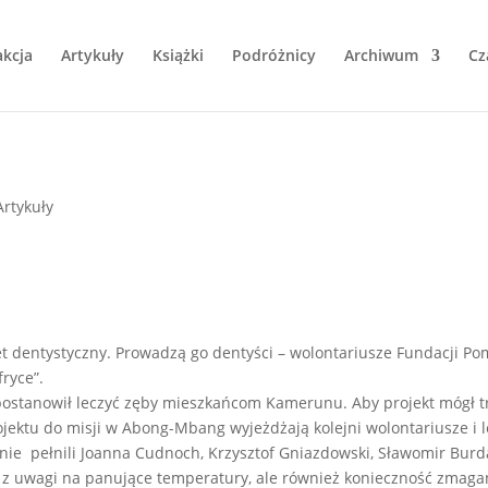
kcja
Artykuły
Książki
Podróżnicy
Archiwum
Cz
Artykuły
et dentystyczny. Prowadzą go dentyści – wolontariusze Fundacji P
ryce”.
 postanowił leczyć zęby mieszkańcom Kamerunu. Aby projekt mógł t
jektu do misji w Abong-Mbang wyjeżdżają kolejni wolontariusze i l
ie pełnili Joanna Cudnoch, Krzysztof Gniazdowski, Sławomir Burda
ko z uwagi na panujące temperatury, ale również konieczność zmaga