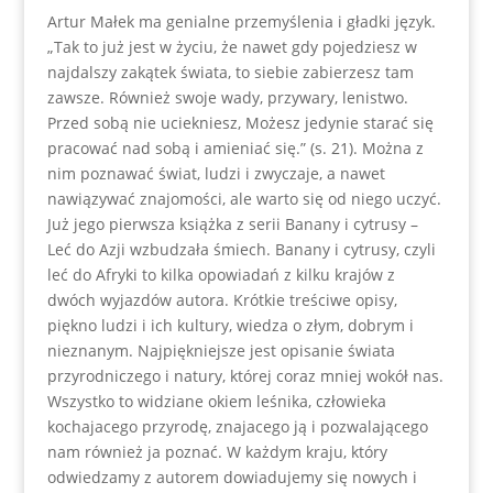
Artur Małek ma genialne przemyślenia i gładki język.
„Tak to już jest w życiu, że nawet gdy pojedziesz w
najdalszy zakątek świata, to siebie zabierzesz tam
zawsze. Również swoje wady, przywary, lenistwo.
Przed sobą nie uciekniesz, Możesz jedynie starać się
pracować nad sobą i amieniać się.” (s. 21). Można z
nim poznawać świat, ludzi i zwyczaje, a nawet
nawiązywać znajomości, ale warto się od niego uczyć.
Już jego pierwsza książka z serii Banany i cytrusy –
Leć do Azji wzbudzała śmiech. Banany i cytrusy, czyli
leć do Afryki to kilka opowiadań z kilku krajów z
dwóch wyjazdów autora. Krótkie treściwe opisy,
piękno ludzi i ich kultury, wiedza o złym, dobrym i
nieznanym. Najpiękniejsze jest opisanie świata
przyrodniczego i natury, której coraz mniej wokół nas.
Wszystko to widziane okiem leśnika, człowieka
kochajacego przyrodę, znajacego ją i pozwalającego
nam również ja poznać. W każdym kraju, który
odwiedzamy z autorem dowiadujemy się nowych i