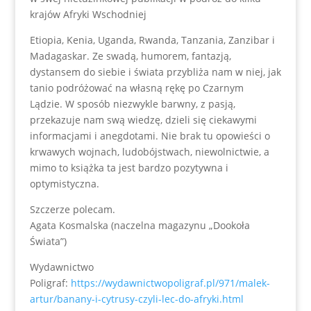
krajów Afryki Wschodniej
Etiopia, Kenia, Uganda, Rwanda, Tanzania, Zanzibar i
Madagaskar. Ze swadą, humorem, fantazją,
dystansem do siebie i świata przybliża nam w niej, jak
tanio podróżować na własną rękę po Czarnym
Lądzie. W sposób niezwykle barwny, z pasją,
przekazuje nam swą wiedzę, dzieli się ciekawymi
informacjami i anegdotami. Nie brak tu opowieści o
krwawych wojnach, ludobójstwach, niewolnictwie, a
mimo to książka ta jest bardzo pozytywna i
optymistyczna.
Szczerze polecam.
Agata Kosmalska (naczelna magazynu „Dookoła
Świata”)
Wydawnictwo
Poligraf:
https://wydawnictwopoligraf.pl/971/malek-
artur/banany-i-cytrusy-czyli-lec-do-afryki.html