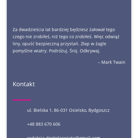
Za dwadzieścia lat bardziej będziesz żałował tego
czego nie zrobiłeś, niż tego co zrobiłeś. Więc odwiąż
liny, opuść bezpieczną przystań. Złap w żagle
pomyślne wiatry. Podróżuj. Śnij. Odkrywaj.
– Mark Twain
Kontakt
ul. Bielska 1, 86-031 Osielsko, Bydgoszcz
+48 883 670 606
redakcja.dookolaswiata@gmail.com