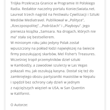
Trójka Przekracza Granice w Programie III Polskiego
Radia. Redaktor naczelny portalu KoniecSwiata.net.
Laureat trzech nagród na Festiwalu Cywilizacji i Sztuki
Mediów Mediatravel. Publikował w „Polityce”,
„Rzeczpospolitej”, „Podróżach” i „Playboyu”. Jego
pierwsza książka „Samsara. Na drogach, których nie
ma” stała się bestsellerem.
W minionym roku jako jedyny Polak został
wpuszczony na pokład łodzi największej na świecie
firmy poszukującej skarbów, Mel Fisher’s Treasures.
Wcześniej tropił przemytników dzieł sztuki
w Kambodży, a zawodowi szulerzy w Las Vegas
pokazali mu, jak oszukują kasyna. Dostał się też do
zamkniętego obozu partyzantki maoistów w Nepalu
i spędził bez ochrony cały dzień w jednym
z najcięższych więzień w USA, w San Quentin
w Kalifornii.
O Autorze: