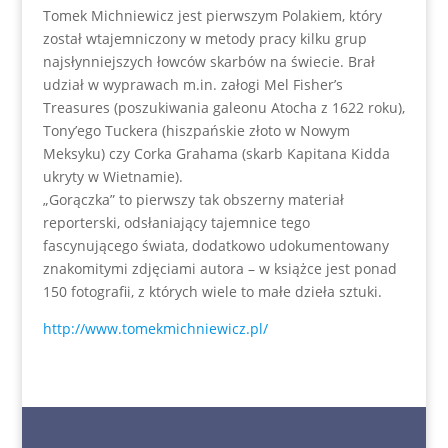
Tomek Michniewicz jest pierwszym Polakiem, który
został wtajemniczony w metody pracy kilku grup
najsłynniejszych łowców skarbów na świecie. Brał
udział w wyprawach m.in. załogi Mel Fisher’s
Treasures (poszukiwania galeonu Atocha z 1622 roku),
Tony’ego Tuckera (hiszpańskie złoto w Nowym
Meksyku) czy Corka Grahama (skarb Kapitana Kidda
ukryty w Wietnamie).
„Gorączka” to pierwszy tak obszerny materiał
reporterski, odsłaniający tajemnice tego
fascynującego świata, dodatkowo udokumentowany
znakomitymi zdjęciami autora – w książce jest ponad
150 fotografii, z których wiele to małe dzieła sztuki.
http://www.tomekmichniewicz.pl/