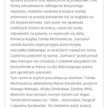
opisane postacie oraz wydarzenia są prawdziwe, choć
formą zdecydowanie odbiega od klasycznego
reportażu. Niektóre nazwiska w książce zostały
zmienione na prośbę bohaterów lub ze względu na
ich bezpieczeństwo. Sam autor nie opowiada
niektórych historii do końca, często też unika
odpowiedzi na pytanie, co wydarzyło się dalej.
Pierwsza książka Tomka Michniewicza, „Samsara”
została bardzo ciepło przyjęta przez krytykę,
nierzadko zdobywając w recenzjach najwyższe oceny.
Czytelnicy podzielili tę opinię. „Samsara” przed ponad
dwa miesiące nie schodziła z czołówek wszystkich list
bestsellerów w Polsce, co dla debiutującego autora
jest ogromnym sukcesem.
Tym razem w asyście poszukiwaczy skarbów i Tomka
Michniewicza odwiedzimy Morze Karaibskie, pustynie
Nowego Meksyku, Afrykę (Zimbabwe, Zambię, RPA),
Wietnam oraz tętniące nocnym życiem Las Vegas.
Tomek Michniewicz (ur. 1982) – dziennikarz, fotograf
i zapalony backpacker. Do niedawna autor audycji