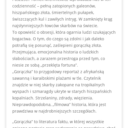
codzienność – pełną zatopionych galeonów,
hiszpańskiego złota, śmiertelnych pułapek,
świszczących kul i zawiłych intryg. W zamknięty krąg
najsłynniejszych łowców skarbów na świecie.
To opowieść o obsesji, która ogarnia ludzi szukających
bogactwa. O tym, do czego są zdolni i jak daleko
potrafią się posunąć, zaślepieni gorączką złota.
Przejmująca, emocjonalna historia o ludzkich
słabościach, a zarazem przestroga przed tym, co
niesie ze sobą „przeklęta fortuna”.
„Gorączka” to przygodowy reportaż z afrykańską
sawanną i karaibskimi plażami w tle. Czytelnik
znajdzie w niej skarby zakopane na tropikalnych
wyspach i szmaragdy ukryte w starych hiszpańskich
kopalniach. Strzelaniny, zdrady, więzienia.
Nieprawdopodobna, „filmowa” historia, która jest
prawdziwa w najdrobniejszych szczegółach.
„Gorączka” to literatura faktu, w której wszystkie