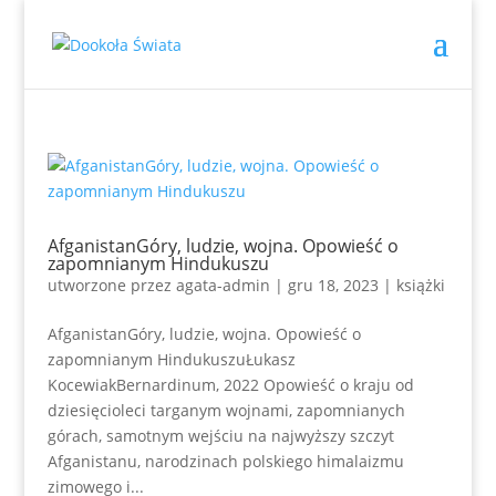
AfganistanGóry, ludzie, wojna. Opowieść o
zapomnianym Hindukuszu
utworzone przez
agata-admin
|
gru 18, 2023
|
książki
AfganistanGóry, ludzie, wojna. Opowieść o
zapomnianym HindukuszuŁukasz
KocewiakBernardinum, 2022 Opowieść o kraju od
dziesięcioleci targanym wojnami, zapomnianych
górach, samotnym wejściu na najwyższy szczyt
Afganistanu, narodzinach polskiego himalaizmu
zimowego i...