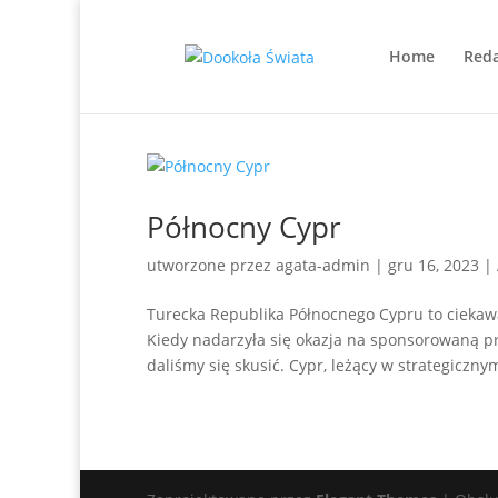
Home
Reda
Północny Cypr
utworzone przez
agata-admin
|
gru 16, 2023
|
Turecka Republika Północnego Cypru to ciekawa
Kiedy nadarzyła się okazja na sponsorowaną p
daliśmy się skusić. Cypr, leżący w strategicznym