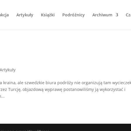
kcja
Artykuły
Książki
Podróżnicy
Archiwum
Cz
Artykuły
 kraina, ale szwedzkie biura podróży nie organizują tam wycieczek
rzez Turcję, objazdową wyprawę postanowiliśmy ją wykorzystać i
...